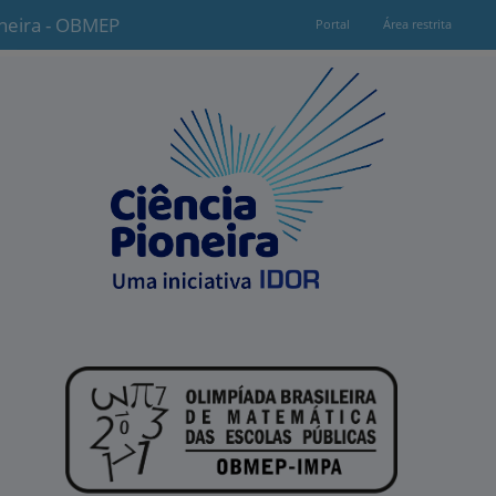
oneira - OBMEP
Portal
Área restrita