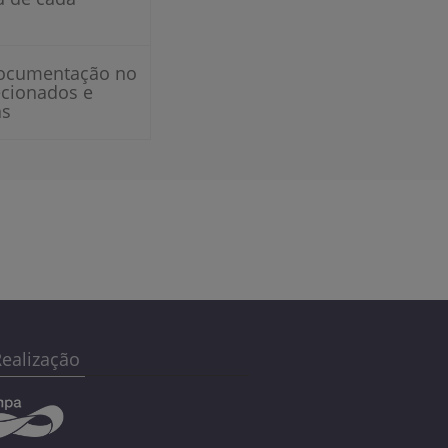
documentação no
lecionados e
as
ealização