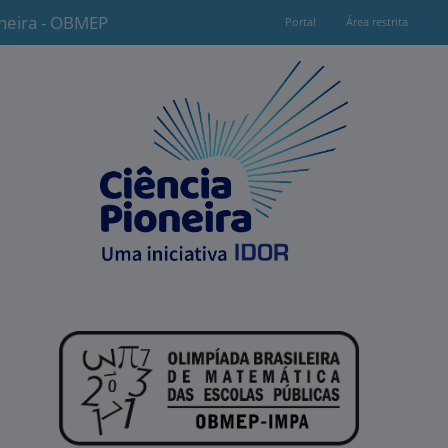
oneira - OBMEP
Portal
Área restrita