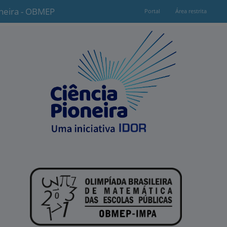
oneira - OBMEP
Portal
Área restrita