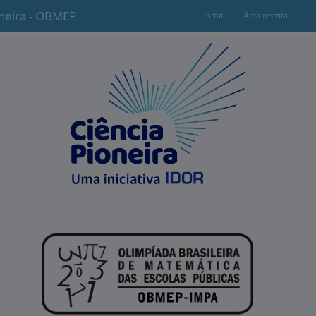
oneira - OBMEP
Portal
Área restrita