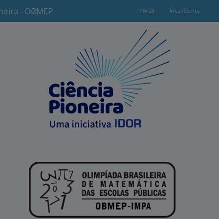
oneira - OBMEP
Portal
Área restrita